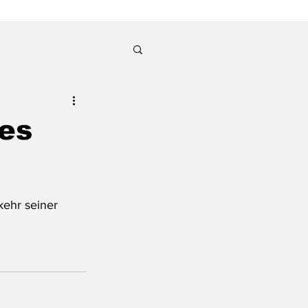
ues
kehr seiner 