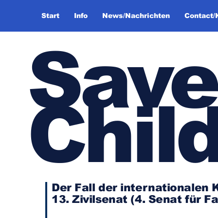
Start
Info
News/Nachrichten
Contact/
Save
Chil
Der Fall der internationale
13. Zivilsenat (4. Senat für