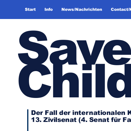
Start
Info
News/Nachrichten
Contact/
Save
Chil
Der Fall der internationale
13. Zivilsenat (4. Senat für