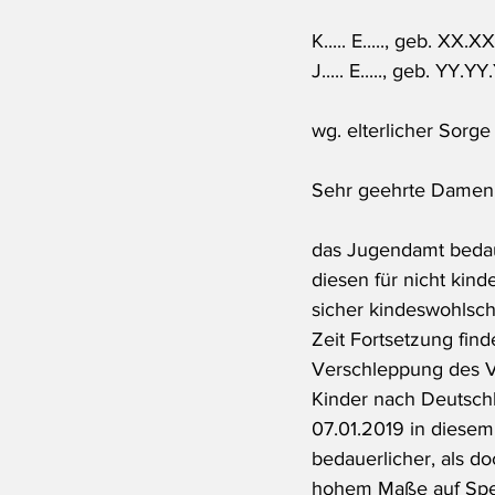
K..... E....., geb. XX
J..... E....., geb. YY.
wg. elterlicher Sorge
Sehr geehrte Damen
das Jugendamt bedau
diesen für nicht kind
sicher kindeswohlsch
Zeit Fortsetzung find
Verschleppung des Ve
Kinder nach Deutsch
07.01.2019 in diesem
bedauerlicher, als d
hohem Maße auf Spek