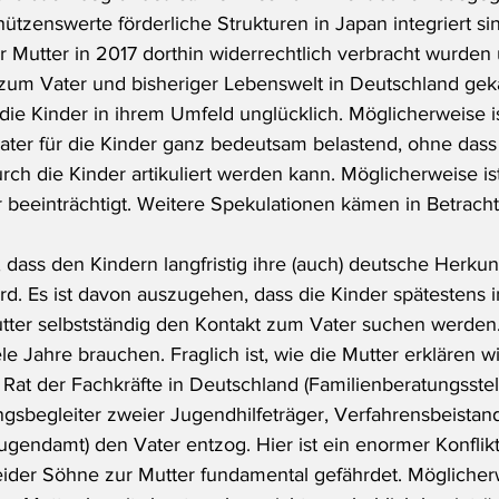
hützenswerte förderliche Strukturen in Japan integriert sind
er Mutter in 2017 dorthin widerrechtlich verbracht wurden
zum Vater und bisheriger Lebenswelt in Deutschland gek
die Kinder in ihrem Umfeld unglücklich. Möglicherweise is
ter für die Kinder ganz bedeutsam belastend, ohne dass 
rch die Kinder artikuliert werden kann. Möglicherweise is
r beeinträchtigt. Weitere Spekulationen kämen in Betracht
, dass den Kindern langfristig ihre (auch) deutsche Herkunf
rd. Es ist davon auszugehen, dass die Kinder spätestens 
ter selbstständig den Kontakt zum Vater suchen werden.
le Jahre brauchen. Fraglich ist, wie die Mutter erklären wi
at der Fachkräfte in Deutschland (Familienberatungsstel
begleiter zweier Jugendhilfeträger, Verfahrensbeistand
gendamt) den Vater entzog. Hier ist ein enormer Konflikt
ider Söhne zur Mutter fundamental gefährdet. Möglicherw