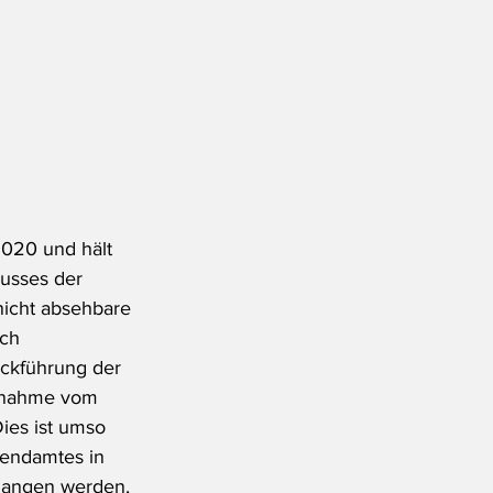
020 und hält 
lusses der 
nicht absehbare 
rch 
ückführung der 
ngnahme vom 
ies ist umso 
gendamtes in 
gangen werden, 