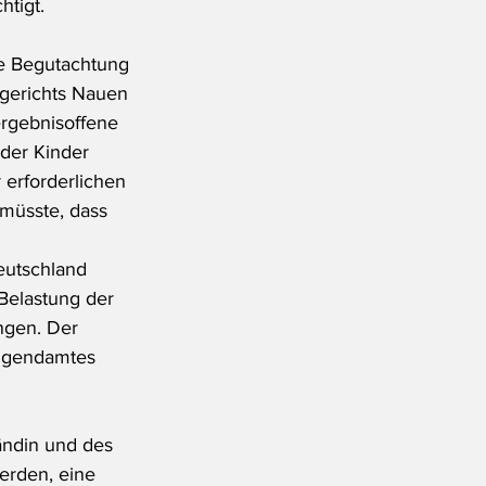
htigt.
e Begutachtung 
gerichts Nauen 
ergebnisoffene 
der Kinder 
 erforderlichen 
 müsste, dass 
eutschland 
Belastung der 
ngen. Der 
Jugendamtes 
ändin und des 
erden, eine 