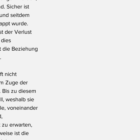
. Sicher ist 
 und seitdem 
appt wurde. 
t der Verlust 
dies 
t die Beziehung 
.
t nicht 
im Zuge der 
 Bis zu diesem 
ll, weshalb sie 
le, voneinander 
, 
 zu erwarten, 
eise ist die 