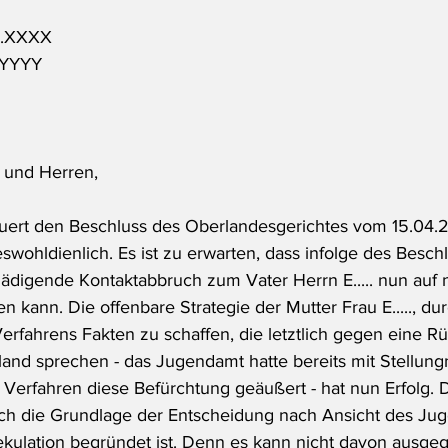
.XX.XXXX
YY.YYYY
 und Herren,
ert den Beschluss des Oberlandesgerichtes vom 15.04.2
eswohldienlich. Es ist zu erwarten, dass infolge des Besch
ädigende Kontaktabbruch zum Vater Herrn E..... nun auf 
en kann. Die offenbare Strategie der Mutter Frau E....., du
rfahrens Fakten zu schaffen, die letztlich gegen eine R
land sprechen - das Jugendamt hatte bereits mit Stellu
 Verfahren diese Befürchtung geäußert - hat nun Erfolg. D
och die Grundlage der Entscheidung nach Ansicht des Ju
ulation begründet ist. Denn es kann nicht davon ausge